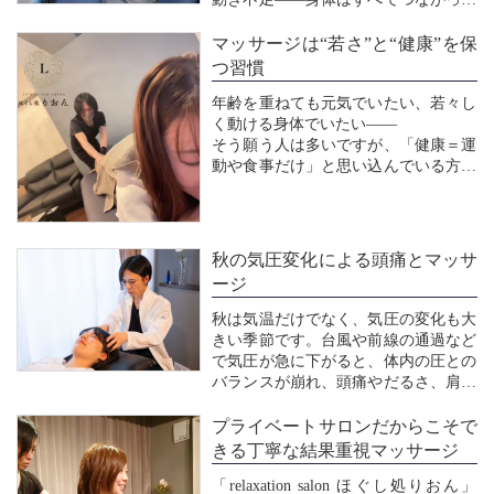
いるため、どこか一ヶ所の崩れが腰へ
負担として蓄積されていきます。その
年末までに今年の疲れをマッサージ...
マッサージは“若さ”と“健康”を保
ため、腰が痛いからと腰だけをほぐし
つ習慣
ても、一時的に楽になるだけで、根本
年齢を重ねても元気でいたい、若々し
改善や再発予防にはつ...
く動ける身体でいたい――
そう願う人は多いですが、「健康＝運
動や食事だけ」と思い込んでいる方も
少なくありません。実は、**マッサー
ジは“老化を遅らせるためのメンテナ
ンス”**でもあります。血流を促し、
筋肉を柔らかく保つことで、細胞の代
秋の気圧変化による頭痛とマッサ
謝が活性化し、肌のハリや姿...
ージ
秋は気温だけでなく、気圧の変化も大
きい季節です。台風や前線の通過など
で気圧が急に下がると、体内の圧との
バランスが崩れ、頭痛やだるさ、肩こ
りといった不調を感じやすくなりま
す。実は、気圧そのものの「数値」が
プライベートサロンだからこそで
問題なのではなく、変化の速さが身体
きる丁寧な結果重視マッサージ
に影響します。ゆるやかな変化には対
「relaxation salon ほぐし処りおん」
応できても、急激に下が...