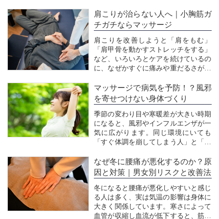
肩こりが治らない人へ｜小胸筋ガ
チガチならマッサージ
肩こりを改善しようと「肩をもむ」
「肩甲骨を動かすストレッチをする」
など、いろいろとケアを続けているの
に、なぜかすぐに痛みや重だるさが戻
ってしまう…。そんな経験はありませ
んか？ 実は、肩そのものよりも“胸の
マッサージで病気を予防！？風邪
奥にある小胸筋”がガチガチに固まっ
を寄せつけない身体づくり
ていることで肩こりが慢性化している
季節の変わり目や寒暖差が大きい時期
ケースがとても多いで...
になると、風邪やインフルエンザが一
気に広がります。同じ環境にいても
「すぐ体調を崩してしまう人」と「ほ
とんど風邪をひかない人」がいるのは
なぜでしょうか。最大の違いは“免疫
なぜ冬に腰痛が悪化するのか？原
が働きやすい身体かどうか”。免疫細
因と対策｜男女別リスクと改善法
胞は血液によって全身に運ばれるた
冬になると腰痛が悪化しやすいと感じ
め、血行が悪いとウイルス...
る人は多く、実は気温の影響は身体に
大きく関係しています。寒さによって
血管が収縮し血流が低下すると、筋肉