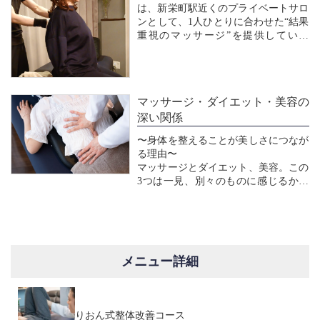
は、新栄町駅近くのプライベートサロ
ンとして、1人ひとりに合わせた“結果
重視のマッサージ”を提供していま
す。近年は大型サロンやチェーン店が
増え、一定の技術を受けられる環境は
整いましたが、「毎回違う身体の状態
に、細やかに対応してもらえる場所」
マッサージ・ダイエット・美容の
は...
深い関係
〜身体を整えることが美しさにつなが
る理由〜
マッサージとダイエット、美容。この
3つは一見、別々のものに感じるかも
しれませんが、実はすべて密接につな
がっています。たとえば、身体のコリ
やむくみが強い状態では、代謝が落ち
て脂肪が燃焼しにくくなります。血流
やリンパの流れが滞ることで、肌のく
メニュー詳細
すみや乾燥に...
りおん式整体改善コース