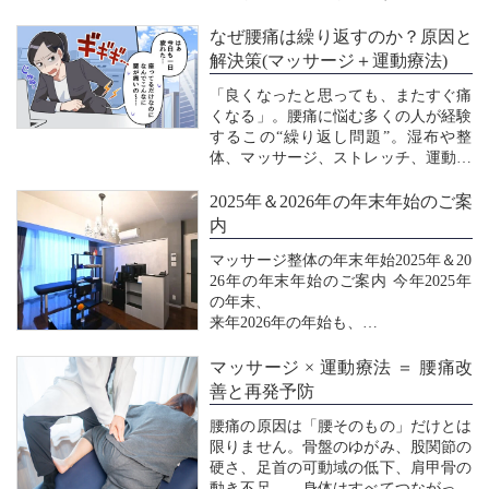
がこわばりやすくなり、背中・腰まわ
りの痛みや重だるさを引き起こしま
なぜ腰痛は繰り返すのか？原因と
す。また、コートを着て身体が重くな
解決策(マッサージ＋運動療法)
る・運動量が減る・ストレスが増える
「良くなったと思っても、またすぐ痛
など、生活習慣の変化も...
くなる」。腰痛に悩む多くの人が経験
するこの“繰り返し問題”。湿布や整
体、マッサージ、ストレッチ、運動、
筋トレ…色々試したのに完全には抜け
きらない。その理由は、単一の対処で
2025年＆2026年の年末年始のご案
は解決できない「根深い構造」にあり
内
ます。腰痛は筋肉の硬直・身体の使い
マッサージ整体の年末年始2025年＆20
方のクセ・姿勢の乱れ...
26年の年末年始のご案内 今年2025年
の年末、
来年2026年の年始も、
去年今年と同じく、
マッサージ × 運動療法 ＝ 腰痛改
大晦日と正月、1/2まで休みとする予
善と再発予防
定です。
腰痛の原因は「腰そのもの」だけとは
限りません。骨盤のゆがみ、股関節の
1/2は場合によっては営業するかもし
硬さ、足首の可動域の低下、肩甲骨の
れませんので、お気軽にお問い合わせ
動き不足――身体はすべてつながって
ください♪