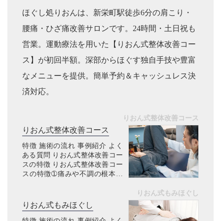
ほぐし処りおんは、新栄町駅徒歩6分の肩こり・
腰痛・ひざ痛改善サロンです。24時間・土日祝も
営業。運動療法を用いた【りおん式整体改善コー
ス】が初回半額。深部からほぐす独自手技や豊富
なメニューを提供。簡単予約＆キャッシュレス決
済対応。
りおん式整体改善コース
りおん式整体改善コース
特徴 施術の流れ 事例紹介 よく
ある質問 りおん式整体改善コー
スの特徴 りおん式整体改善コー
スの特徴➀痛みや不調の根本改
善 こんなお悩みありませんか？
マッサージを受けても、すぐぶ
りおん式もみほぐし
り返す肩こり・腰痛・坐骨神経
りおん式もみほぐし
痛等の痛み病院で異常なしと
特徴 施術の流れ 事例紹介 よく
言...