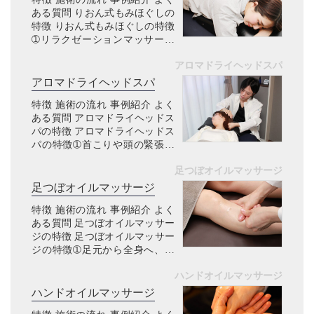
ある質問 りおん式もみほぐしの
特徴 りおん式もみほぐしの特徴
➀リラクゼーションマッサージ
こんなお悩みありませんか？ デ
アロマドライヘッドスパ
スクワークで肩こりが辛い車の
運転で腰痛が辛いスマホのやり
アロマドライヘッドスパ
過ぎで首こりが辛い歩き過ぎ
特徴 施術の流れ 事例紹介 よく
て...
ある質問 アロマドライヘッドス
パの特徴 アロマドライヘッドス
パの特徴➀首こりや頭の緊張に
特化したヘッドマッサージ こん
足つぼオイルマッサージ
なお悩みありませんか？ デスク
ワークで首こりや肩こりが辛い
足つぼオイルマッサージ
スマホのやり過ぎで首こりが
特徴 施術の流れ 事例紹介 よく
辛...
ある質問 足つぼオイルマッサー
ジの特徴 足つぼオイルマッサー
ジの特徴➀足元から全身へ、不
調の根本にアプローチできる こ
ハンドオイルマッサージ
んなお悩みありませんか？ 足の
むくみがひどく、夕方になると
ハンドオイルマッサージ
靴がきつく感じる冷え性で、