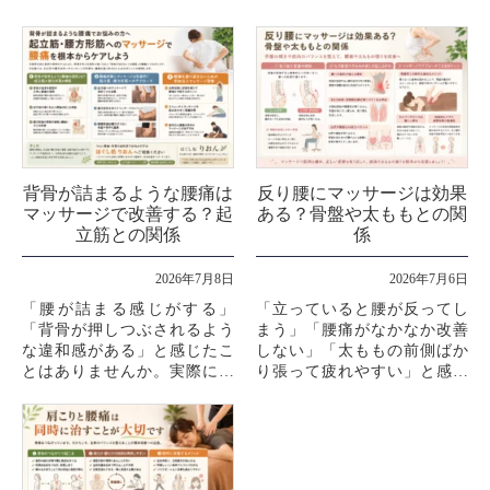
背骨が詰まるような腰痛は
反り腰にマッサージは効果
マッサージで改善する？起
ある？骨盤や太ももとの関
立筋との関係
係
2026年7月8日
2026年7月6日
「腰が詰まる感じがする」
「立っていると腰が反ってし
「背骨が押しつぶされるよう
まう」「腰痛がなかなか改善
な違和感がある」と感じたこ
しない」「太ももの前側ばか
とはありませんか。実際には
り張って疲れやすい」と感じ
背骨そのものが詰まっている
ていませんか。その原因は、
ケースは多くありませんが、
反り腰にあるかもしれませ
腰まわりの筋肉が硬くなるこ
ん。反り腰は見た目の姿勢だ
とで、そのよ...
けの問題では...