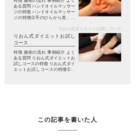
特徴 施術の流れ 事例紹介 よく
足...
ある質問 ハンドオイルマッサー
ジの特徴 ハンドオイルマッサー
ジの特徴➀手のひらから首、肩
へ、不調の根本にアプローチで
りおん式ダイエットお試しコース
きる こんなお悩みありません
か？ 手が冷たい・冷え性がつら
りおん式ダイエットお試し
いパソコン・スマホの使いすぎ
コース
で...
特徴 施術の流れ 事例紹介 よく
ある質問 りおん式ダイエットお
試しコースの特徴 りおん式ダイ
エットお試しコースの特徴➀太
る原因を徹底的に究明 こんなお
悩みありませんか？ 年々体重が
増加していくダイエットしたけ
ど、リバウンドした。部分痩
せ...
この記事を書いた人