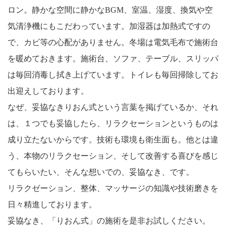
ロン。静かな空間に静かなBGM、室温、湿度、換気や空
気清浄機にもこだわっています。加湿器は加熱式ですの
で、カビ等の心配がありません。冬場は電気毛布で施術台
を暖めておきます。施術台、ソファ、テーブル、スリッパ
は毎回消毒し拭き上げています。トイレも毎回掃除してお
出迎えしております。
なぜ、妥協なきりおん式という言葉を掲げているか、それ
は、１つでも妥協したら、リラクセーションというものは
成り立たないからです。技術も環境も衛生面も。他とは違
う、本物のリラクセーション、そして改善する喜びを感じ
てもらいたい、そんな想いでの、妥協なき、です。
リラクゼーション、整体、マッサージの知識や技術磨きを
日々精進しております。
妥協なき、「りおん式」の施術を是非お試しください。