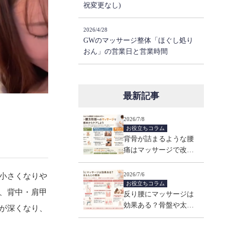
祝変更なし)
2026/4/28
GWのマッサージ整体「ほぐし処り
おん」の営業日と営業時間
最新記事
2026/7/8
お役立ちコラム
背骨が詰まるような腰
痛はマッサージで改善
する？起立筋との関係
2026/7/6
小さくなりや
お役立ちコラム
、背中・肩甲
反り腰にマッサージは
効果ある？骨盤や太も
が深くなり、
もとの関係