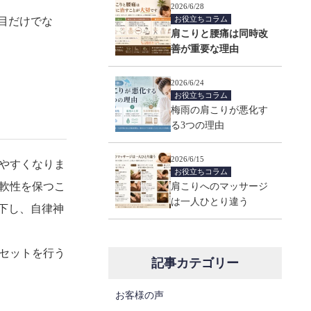
2026/6/28
お役立ちコラム
目だけでな
肩こりと腰痛は同時改
善が重要な理由
2026/6/24
お役立ちコラム
梅雨の肩こりが悪化す
る3つの理由
2026/6/15
やすくなりま
お役立ちコラム
軟性を保つこ
肩こりへのマッサージ
は一人ひとり違う
下し、自律神
セットを行う
記事カテゴリー
お客様の声