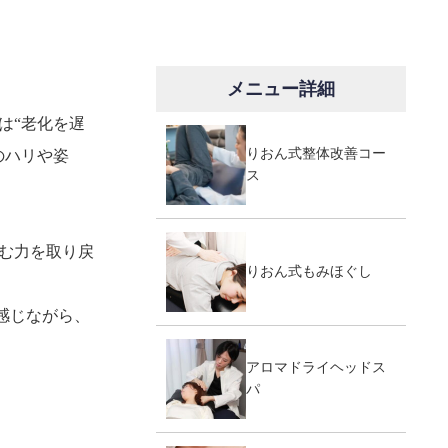
メニュー詳細
は“老化を遅
りおん式整体改善コー
のハリや姿
ス
む力を取り戻
りおん式もみほぐし
を感じながら、
アロマドライヘッドス
パ