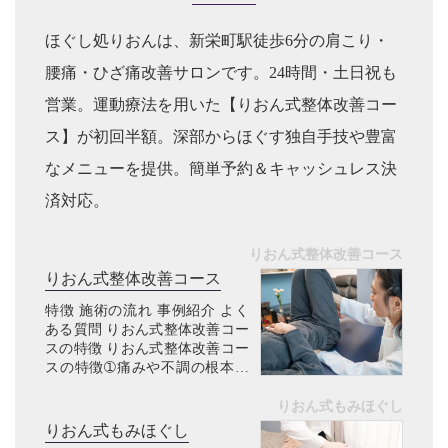
ほぐし処りおんは、新栄町駅徒歩6分の肩こり・
腰痛・ひざ痛改善サロンです。24時間・土日祝も
営業。運動療法を用いた【りおん式整体改善コー
ス】が初回半額。深部からほぐす独自手技や豊富
なメニューを提供。簡単予約＆キャッシュレス決
済対応。
りおん式整体改善コース
りおん式整体改善コース
特徴 施術の流れ 事例紹介 よく
ある質問 りおん式整体改善コー
スの特徴 りおん式整体改善コー
スの特徴➀痛みや不調の根本改
善 こんなお悩みありませんか？
マッサージを受けても、すぐぶ
りおん式もみほぐし
り返す肩こり・腰痛・坐骨神経
りおん式もみほぐし
痛等の痛み病院で異常なしと