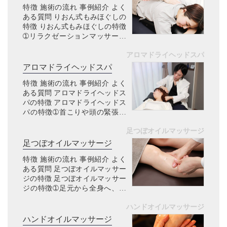
特徴 施術の流れ 事例紹介 よく
言...
ある質問 りおん式もみほぐしの
特徴 りおん式もみほぐしの特徴
➀リラクゼーションマッサージ
こんなお悩みありませんか？ デ
アロマドライヘッドスパ
スクワークで肩こりが辛い車の
運転で腰痛が辛いスマホのやり
アロマドライヘッドスパ
過ぎで首こりが辛い歩き過ぎ
特徴 施術の流れ 事例紹介 よく
て...
ある質問 アロマドライヘッドス
パの特徴 アロマドライヘッドス
パの特徴➀首こりや頭の緊張に
特化したヘッドマッサージ こん
足つぼオイルマッサージ
なお悩みありませんか？ デスク
ワークで首こりや肩こりが辛い
足つぼオイルマッサージ
スマホのやり過ぎで首こりが
特徴 施術の流れ 事例紹介 よく
辛...
ある質問 足つぼオイルマッサー
ジの特徴 足つぼオイルマッサー
ジの特徴➀足元から全身へ、不
調の根本にアプローチできる こ
ハンドオイルマッサージ
んなお悩みありませんか？ 足の
むくみがひどく、夕方になると
ハンドオイルマッサージ
靴がきつく感じる冷え性で、