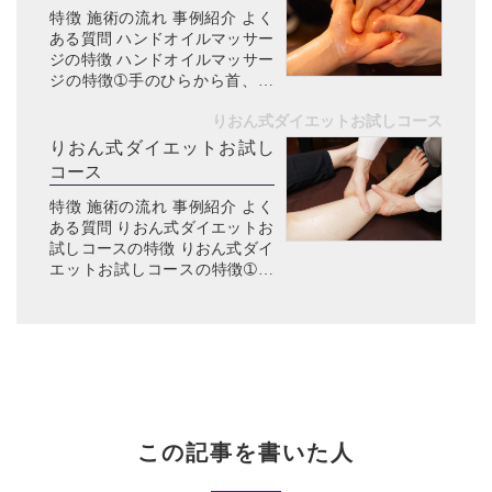
特徴 施術の流れ 事例紹介 よく
足...
ある質問 ハンドオイルマッサー
ジの特徴 ハンドオイルマッサー
ジの特徴➀手のひらから首、肩
へ、不調の根本にアプローチで
りおん式ダイエットお試しコース
きる こんなお悩みありません
か？ 手が冷たい・冷え性がつら
りおん式ダイエットお試し
いパソコン・スマホの使いすぎ
コース
で...
特徴 施術の流れ 事例紹介 よく
ある質問 りおん式ダイエットお
試しコースの特徴 りおん式ダイ
エットお試しコースの特徴➀太
る原因を徹底的に究明 こんなお
悩みありませんか？ 年々体重が
増加していくダイエットしたけ
ど、リバウンドした。部分痩
せ...
この記事を書いた人