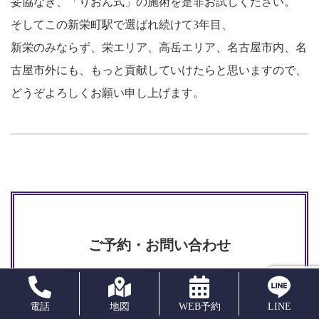
妥協なき、「りおん式」の施術を是非お試しください。
そしてこの新栄町駅で選ばれ続けて3年目、
新栄のみならず、栄エリア、高岳エリア、名古屋市内、名
古屋市外にも、もっと貢献していけたらと思いますので、
どうぞよろしくお願い申し上げます。
ご予約・お問い合わせ
050-5476-0547
TEL.
電話
地図
WEB予約
LINE
※施術中はお電話出られない場合がございます