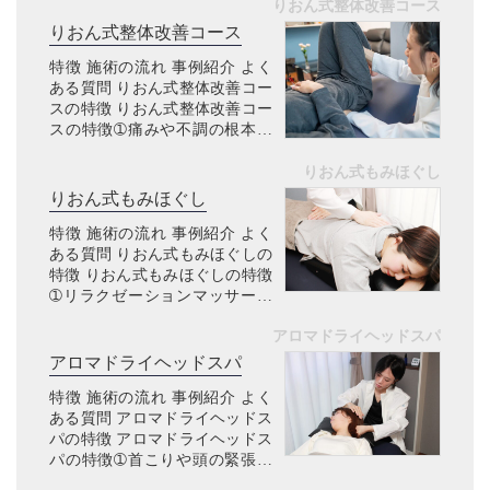
りおん式整体改善コース
りおん式整体改善コース
特徴 施術の流れ 事例紹介 よく
ある質問 りおん式整体改善コー
スの特徴 りおん式整体改善コー
スの特徴➀痛みや不調の根本改
善 こんなお悩みありませんか？
マッサージを受けても、すぐぶ
りおん式もみほぐし
り返す肩こり・腰痛・坐骨神経
りおん式もみほぐし
痛等の痛み病院で異常なしと
特徴 施術の流れ 事例紹介 よく
言...
ある質問 りおん式もみほぐしの
特徴 りおん式もみほぐしの特徴
➀リラクゼーションマッサージ
こんなお悩みありませんか？ デ
アロマドライヘッドスパ
スクワークで肩こりが辛い車の
運転で腰痛が辛いスマホのやり
アロマドライヘッドスパ
過ぎで首こりが辛い歩き過ぎ
特徴 施術の流れ 事例紹介 よく
て...
ある質問 アロマドライヘッドス
パの特徴 アロマドライヘッドス
パの特徴➀首こりや頭の緊張に
特化したヘッドマッサージ こん