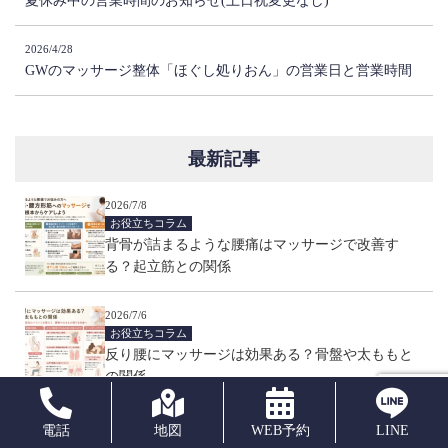
夏休み中の営業時間のお知らせ(土日祝変更なし)
2026/4/28
GWのマッサージ整体「ほぐし処りおん」の営業日と営業時間
最新記事
2026/7/8
お役立ちコラム
背骨が詰まるような腰痛はマッサージで改善す
る？起立筋との関係
2026/7/6
お役立ちコラム
反り腰にマッサージは効果ある？骨盤や太ももと
の関係
電話
地図
WEB予約
LINE
2026/6/28