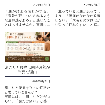
2026年7月8日
2026年7月6日
「腰が詰まる感じがする」
「立っていると腰が反ってし
「背骨が押しつぶされるよう
まう」「腰痛がなかなか改善
な違和感がある」と感じたこ
しない」「太ももの前側ばか
とはありませんか。実際には
り張って疲れやすい」と感じ
背骨そのものが詰まっている
ていませんか。その原因は、
ケースは多くありませんが、
反り腰にあるかもしれませ
腰まわりの筋肉が硬くなるこ
ん。反り腰は見た目の姿勢だ
とで、そのよ...
けの問題では...
肩こりと腰痛は同時改善が
重要な理由
2026年6月28日
肩こりと腰痛を別々の症状だ
と思っていませんか？
実際には、「肩こりだけがつ
らい」「腰だけ痛い」と感じ