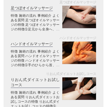
足つぼオイルマッサージ
なお悩みありませんか？ デスク
ワークで首こりや肩こりが辛い
足つぼオイルマッサージ
スマホのやり過ぎで首こりが
特徴 施術の流れ 事例紹介 よく
辛...
ある質問 足つぼオイルマッサー
ジの特徴 足つぼオイルマッサー
ジの特徴➀足元から全身へ、不
調の根本にアプローチできる こ
ハンドオイルマッサージ
んなお悩みありませんか？ 足の
むくみがひどく、夕方になると
ハンドオイルマッサージ
靴がきつく感じる冷え性で、
特徴 施術の流れ 事例紹介 よく
足...
ある質問 ハンドオイルマッサー
ジの特徴 ハンドオイルマッサー
ジの特徴➀手のひらから首、肩
へ、不調の根本にアプローチで
りおん式ダイエットお試しコース
きる こんなお悩みありません
か？ 手が冷たい・冷え性がつら
りおん式ダイエットお試し
いパソコン・スマホの使いすぎ
コース
で...
特徴 施術の流れ 事例紹介 よく
ある質問 りおん式ダイエットお
試しコースの特徴 りおん式ダイ
エットお試しコースの特徴➀太