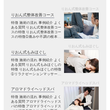
りおん式整体改善コース
りおん式整体改善コース
特徴 施術の流れ 事例紹介 よく
ある質問 りおん式整体改善コー
スの特徴 りおん式整体改善コー
スの特徴➀痛みや不調の根本改
善 こんなお悩みありませんか？
マッサージを受けても、すぐぶ
りおん式もみほぐし
り返す肩こり・腰痛・坐骨神経
りおん式もみほぐし
痛等の痛み病院で異常なしと
特徴 施術の流れ 事例紹介 よく
言...
ある質問 りおん式もみほぐしの
特徴 りおん式もみほぐしの特徴
➀リラクゼーションマッサージ
こんなお悩みありませんか？ デ
アロマドライヘッドスパ
スクワークで肩こりが辛い車の
運転で腰痛が辛いスマホのやり
アロマドライヘッドスパ
過ぎで首こりが辛い歩き過ぎ
特徴 施術の流れ 事例紹介 よく
て...
ある質問 アロマドライヘッドス
パの特徴 アロマドライヘッドス