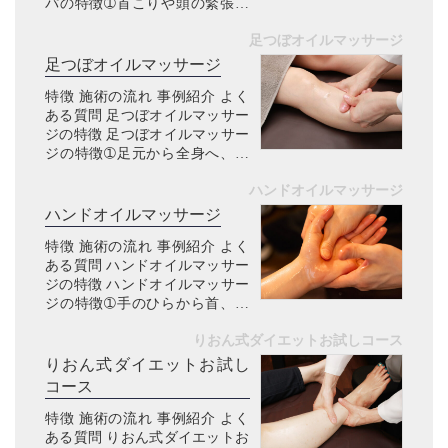
パの特徴➀首こりや頭の緊張に
特化したヘッドマッサージ こん
足つぼオイルマッサージ
なお悩みありませんか？ デスク
ワークで首こりや肩こりが辛い
足つぼオイルマッサージ
スマホのやり過ぎで首こりが
特徴 施術の流れ 事例紹介 よく
辛...
ある質問 足つぼオイルマッサー
ジの特徴 足つぼオイルマッサー
ジの特徴➀足元から全身へ、不
調の根本にアプローチできる こ
ハンドオイルマッサージ
んなお悩みありませんか？ 足の
むくみがひどく、夕方になると
ハンドオイルマッサージ
靴がきつく感じる冷え性で、
特徴 施術の流れ 事例紹介 よく
足...
ある質問 ハンドオイルマッサー
ジの特徴 ハンドオイルマッサー
ジの特徴➀手のひらから首、肩
へ、不調の根本にアプローチで
りおん式ダイエットお試しコース
きる こんなお悩みありません
か？ 手が冷たい・冷え性がつら
りおん式ダイエットお試し
いパソコン・スマホの使いすぎ
コース
で...
特徴 施術の流れ 事例紹介 よく
ある質問 りおん式ダイエットお