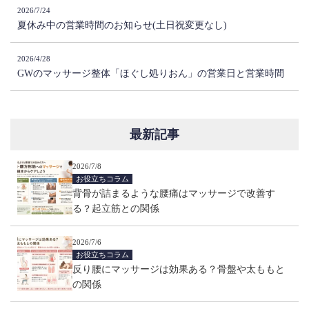
2026/7/24
夏休み中の営業時間のお知らせ(土日祝変更なし)
2026/4/28
GWのマッサージ整体「ほぐし処りおん」の営業日と営業時間
最新記事
2026/7/8
お役立ちコラム
背骨が詰まるような腰痛はマッサージで改善す
る？起立筋との関係
2026/7/6
お役立ちコラム
反り腰にマッサージは効果ある？骨盤や太ももと
の関係