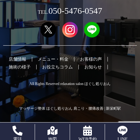
050-5476-0547
TEL.
店舗情報
メニュー・料金
お客様の声
施術の様子
お役立ちコラム
お知らせ
All Rights Reserved relaxation salon ほぐし処りおん
マッサージ整体 ほぐし処りおん 肩こり・腰痛改善 | 新栄町駅
電話
地図
WEB予約
LINE