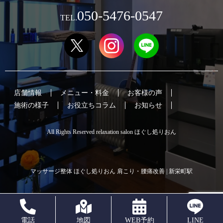
050-5476-0547
TEL.
店舗情報
メニュー・料金
お客様の声
施術の様子
お役立ちコラム
お知らせ
All Rights Reserved relaxation salon ほぐし処りおん
マッサージ整体 ほぐし処りおん 肩こり・腰痛改善 | 新栄町駅
電話
地図
WEB予約
LINE