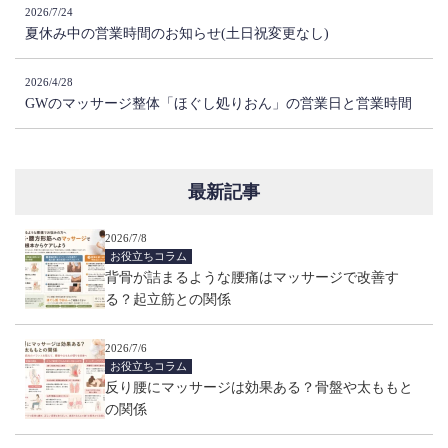
2026/7/24
夏休み中の営業時間のお知らせ(土日祝変更なし)
2026/4/28
GWのマッサージ整体「ほぐし処りおん」の営業日と営業時間
最新記事
2026/7/8
お役立ちコラム
背骨が詰まるような腰痛はマッサージで改善す
る？起立筋との関係
2026/7/6
お役立ちコラム
反り腰にマッサージは効果ある？骨盤や太ももと
の関係