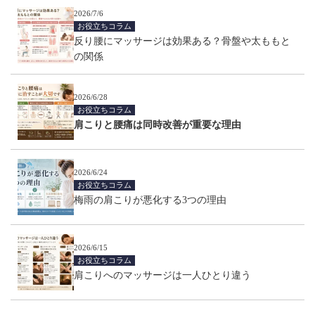
2026/7/6
お役立ちコラム
反り腰にマッサージは効果ある？骨盤や太ももと
の関係
2026/6/28
お役立ちコラム
肩こりと腰痛は同時改善が重要な理由
2026/6/24
お役立ちコラム
梅雨の肩こりが悪化する3つの理由
2026/6/15
お役立ちコラム
肩こりへのマッサージは一人ひとり違う