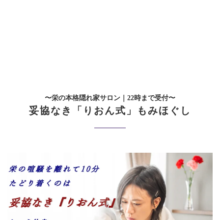
〜
栄の本格隠れ家サロン｜22時まで受付
〜
妥協なき「りおん式」もみほぐし