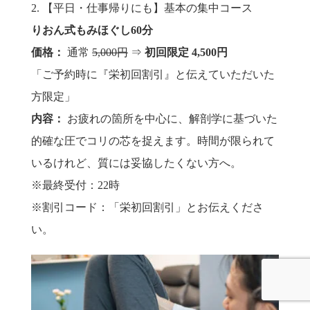
2. 【平日・仕事帰りにも】基本の集中コース
りおん式もみほぐし60分
価格：
通常
5,000円
⇒
初回限定 4,500円
「ご予約時に『栄初回割引』と伝えていただいた
方限定」
内容：
お疲れの箇所を中心に、解剖学に基づいた
的確な圧でコリの芯を捉えます。時間が限られて
いるけれど、質には妥協したくない方へ。
※最終受付：22時
※割引コード：「栄初回割引」とお伝えくださ
い。